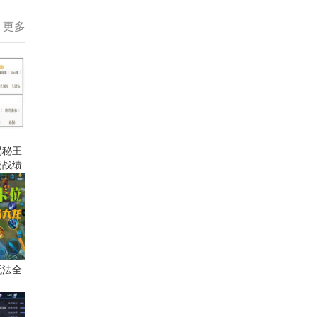
更多
揭秘王
场战绩
玩法全