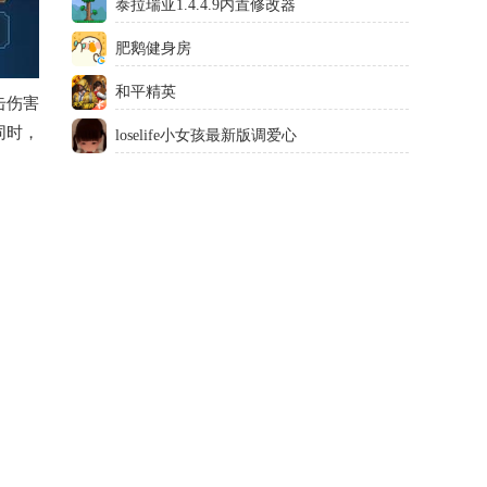
泰拉瑞亚1.4.4.9内置修改器
肥鹅健身房
和平精英
击伤害
同时，
loselife小女孩最新版调爱心