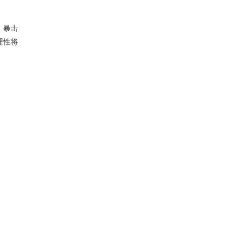
，暴击
理性将