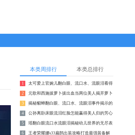
本类周排行
本类总排行
1
太可爱上官婉儿翻白眼、流口水、流眼泪看得
心都要化了
2
元歌和西施拔萝卜拔出血当两位美人揭开萝卜
之谜惊世血案背后的秘密曝光
3
揭秘貂蝉翻白眼、流口水、流眼泪事件揭示的
真相惊人图片全程记录
4
公孙离卧床眼流泪红脸怎能赢得美人归的芳心
5
瑶翻白眼流口水流眼泪揭秘幼儿世界的无尽表
情舞台
6
王者荣耀娜s33扁鹊出装攻略打造最强装备解