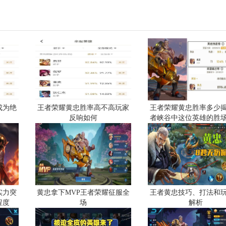
成为绝
王者荣耀黄忠胜率高不高玩家
王者荣耀黄忠胜率多少
反响如何
者峡谷中这位英雄的胜
实力突
黄忠拿下MVP王者荣耀征服全
王者黄忠技巧、打法和
程度
场
解析