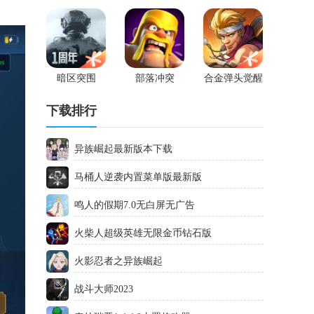
暗区突围
部落冲突
合金弹头觉醒
下载排行
异族崛起最新版本下载
马桶人逆袭内置菜单版最新版
鸣人的假期7.0无白屏无广告
火柴人超级英雄无限金币钻石版
火影忍者之异族崛起
战斗大师2023