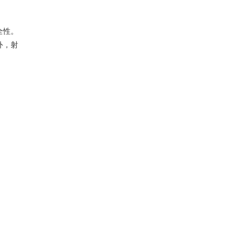
全性。
外，射