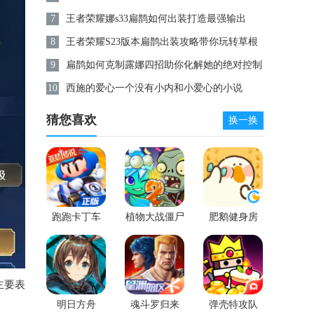
析
7
王者荣耀娜s33扁鹊如何出装打造最强输出
8
王者荣耀S23版本扁鹊出装攻略带你玩转草根
法师的王者之路
9
扁鹊如何克制露娜四招助你化解她的绝对控制
10
西施的爱心一个没有小内和小爱心的小说
猜您喜欢
换一换
跑跑卡丁车
植物大战僵尸
肥鹅健身房
2
主要表
明日方舟
魂斗罗归来
弹壳特攻队