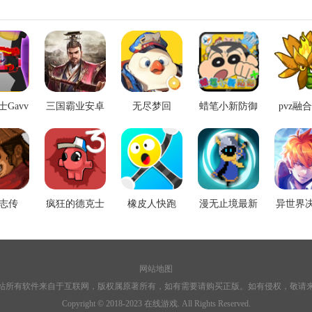
Gavv
三国霸业安卓
无尽梦回
蜡笔小新防御
pvz融
模拟器
版
顶
vSIM)
志传
疯狂的德克士
橡皮人快跑
漫无止境最新
异世界
3(Mad Dex 3)
(StretchGuy)
版(Endless
英(Bat
Wander)
Ranke
网站地图
站所有软件来自于互联网，版权属原著所有，如有需要请购买正版。如有侵权，敬请
Copyright © 2018-2023 在线游戏. All Rights Reserved.