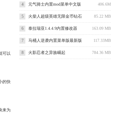
4
元气骑士内置mod菜单中文版
406.6M
5
火柴人超级英雄无限金币钻石
85.22 MB
版
6
泰拉瑞亚1.4.4.9内置修改器
163.09 MB
7
马桶人逆袭内置菜单版最新版
117.33MB
8
火影忍者之异族崛起
784.36 MB
就可以
小的快
快来为