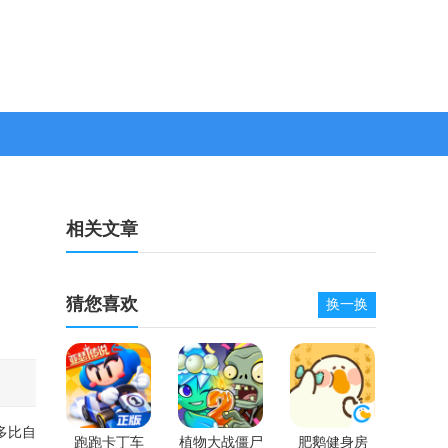
相关文章
猜您喜欢
换一换
多比自
跑跑卡丁车
植物大战僵尸
肥鹅健身房