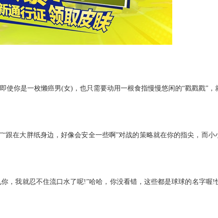
的，即使你是一枚懒癌男(女)，也只需要动用一根食指慢慢悠闲的“戳戳戳”，
!”“跟在大胖纸身边，好像会安全一些啊”对战的策略就在你的指尖，而小
看见你，我就忍不住流口水了呢!”哈哈，你没看错，这些都是球球的名字喔!