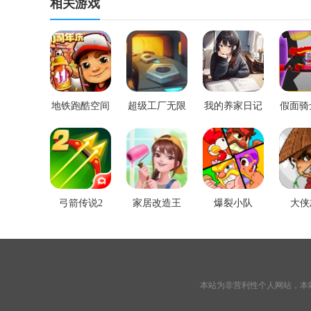
相关游戏
地铁跑酷空间
超级工厂无限
我的养家日记
假面骑士
站版本下载
金币无限钻石
无限金币版
变身
版
(Gav
弓箭传说2
家居改造王
爆裂小队
大侠
本站为非营利性个人网站，本