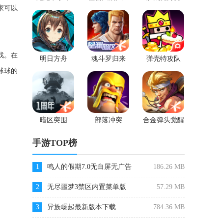
2
家可以
戏。在
明日方舟
魂斗罗归来
弹壳特攻队
球球的
暗区突围
部落冲突
合金弹头觉醒
手游TOP榜
1
鸣人的假期7.0无白屏无广告
186.26 MB
2
无尽噩梦3禁区内置菜单版
57.29 MB
3
异族崛起最新版本下载
784.36 MB