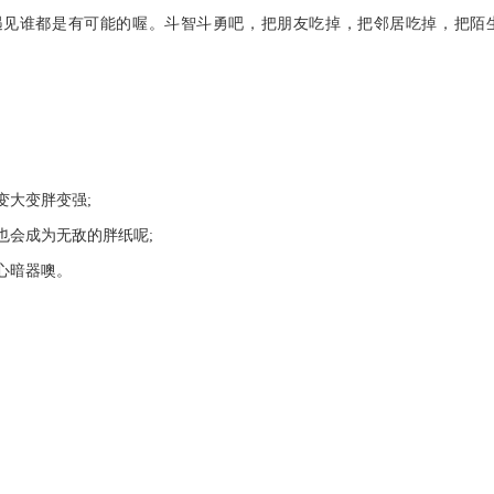
遇见谁都是有可能的喔。斗智斗勇吧，把朋友吃掉，把邻居吃掉，把陌
变大变胖变强;
也会成为无敌的胖纸呢;
心暗器噢。