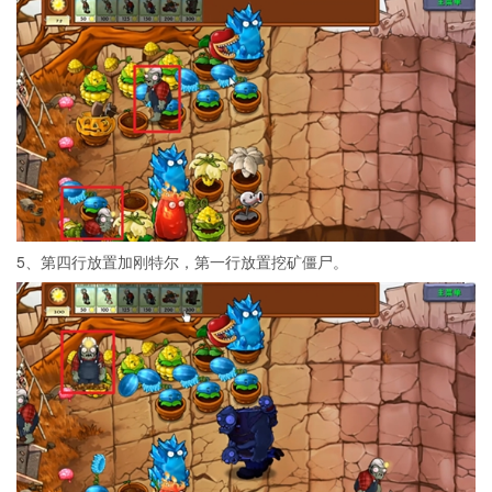
5、第四行放置加刚特尔，第一行放置挖矿僵尸。