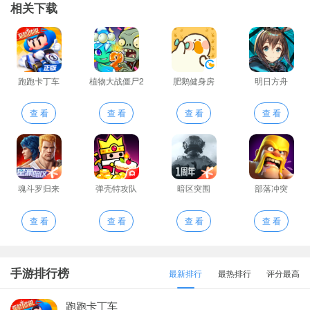
相关下载
跑跑卡丁车
植物大战僵尸2
肥鹅健身房
明日方舟
查 看
查 看
查 看
查 看
魂斗罗归来
弹壳特攻队
暗区突围
部落冲突
查 看
查 看
查 看
查 看
手游排行榜
最新排行
最热排行
评分最高
跑跑卡丁车