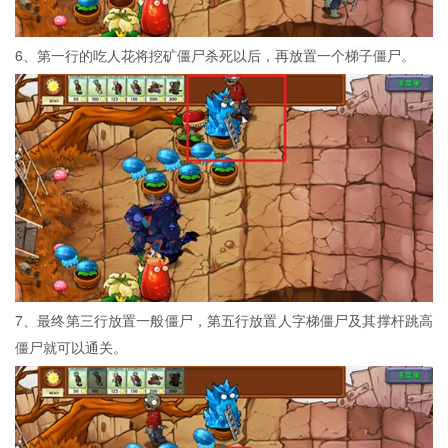
6、第一行的吃人花将挖矿僵尸杀死以后，再放置一个梯子僵尸。
7、最终第三行放置一般僵尸，第五行放置人字梯僵尸及其撑杆跳高
僵尸就可以通关。