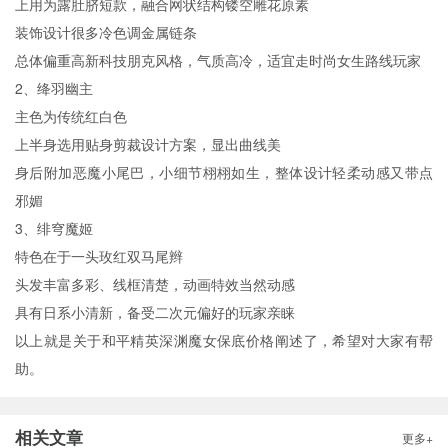
上用为露肚脐短款，融合网状结构镂空雕花原素
装饰设计很多冷色调金属链条
总体偏重高新科技朋克风格，气质高冷，适宜走时尚女生路线玩家
2、绛羽幽主
主色为传统红白色
上半身选用贴身剪裁设计方案，显出曲线美
身后附加恶魔小尾巴，小细节栩栩如生，整体设计轻柔动感又带点
邪媚
3、绯穹魔姬
特色在于一头玫红双马尾辫
头发丰富多彩、线框清楚，动画特效当然动感
具有日系小清新，备受二次元偏好的玩家亲睐
以上就是关于和平精英深渊魔女保底价格阐述了，希望对大家有帮
助。
相关文章
更多+