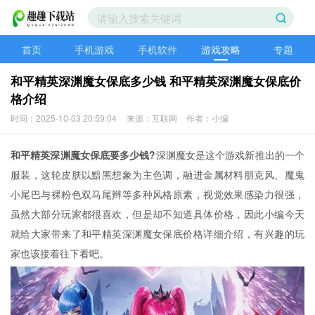
首页
手机游戏
手机软件
游戏攻略
专题
和平精英深渊魔女保底多少钱 和平精英深渊魔女保底价
格介绍
时间：2025-10-03 20:59:04
来源：互联网
作者：小编
和平精英深渊魔女保底要多少钱?
深渊魔女是这个游戏新推出的一个
服装，这轮皮肤以黯黑想象为主色调，融进金属材料朋克风、魔鬼
小尾巴与裸粉色双马尾辫等多种风格原素，视觉效果感染力很强，
虽然大部分玩家都很喜欢，但是却不知道具体价格，因此小编今天
就给大家带来了和平精英深渊魔女保底价格详细介绍，有兴趣的玩
家也该接着往下看吧。