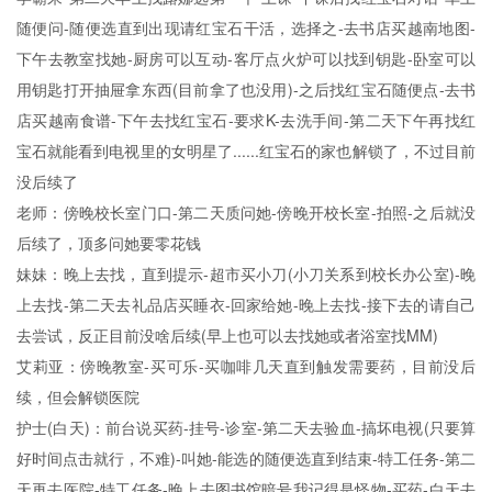
随便问-随便选直到出现请红宝石干活，选择之-去书店买越南地图-
下午去教室找她-厨房可以互动-客厅点火炉可以找到钥匙-卧室可以
用钥匙打开抽屉拿东西(目前拿了也没用)-之后找红宝石随便点-去书
店买越南食谱-下午去找红宝石-要求K-去洗手间-第二天下午再找红
宝石就能看到电视里的女明星了......红宝石的家也解锁了，不过目前
没后续了
老师：傍晚校长室门口-第二天质问她-傍晚开校长室-拍照-之后就没
后续了，顶多问她要零花钱
妹妹：晚上去找，直到提示-超市买小刀(小刀关系到校长办公室)-晚
上去找-第二天去礼品店买睡衣-回家给她-晚上去找-接下去的请自己
去尝试，反正目前没啥后续(早上也可以去找她或者浴室找MM)
艾莉亚：傍晚教室-买可乐-买咖啡几天直到触发需要药，目前没后
续，但会解锁医院
护士(白天)：前台说买药-挂号-诊室-第二天去验血-搞坏电视(只要算
好时间点击就行，不难)-叫她-能选的随便选直到结束-特工任务-第二
天再去医院-特工任务-晚上去图书馆暗号我记得是怪物-买药-白天去