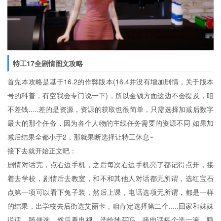
特工17全剧情图文攻略
首先本攻略是基于16.2的作弊版本(16.4并没有增加剧情，关于版本
号的科普，有空我会专门说一下)，所以金钱方面这边不会提及，咱
不差钱.....差的是资源，资源的获取也很简单，只需选择加减后数字
最大的那个任务，因为各个人物的主线任务需要的资源不同 如果加
减后结果全都小于2，那就果断选择让特工休息~
接下去就开始正文吧：
剧情对话完，点右边手机，之后每次右边手机亮了都记得点开，接
着去学校，剧情后去教室，和不和其他人对话都无所谓，选红宝石
点第一项可以看下兔子装，然后上课，电话选项无所谓，都是一样
的结果，出学校去后街选艾丽卡，咱肯定选择第二个.....回家和妹妹
说话，随便选，然后看电视，选给她买吗，接电话每个选一遍，睡