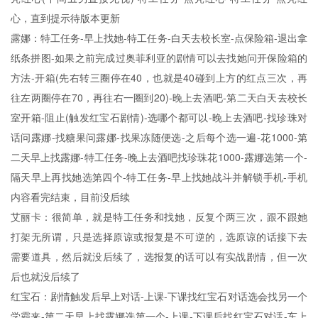
心，直到提示待版本更新
露娜：特工任务-早上找她-特工任务-白天去校长室-点保险箱-退出拿
纸条拼图-如果之前完成过奥菲利亚的剧情可以去找她问开保险箱的
方法-开箱(先右转三圈停在40，也就是40碰到上方的红点三次，再
往左两圈停在70，再往右一圈到20)-晚上去酒吧-第二天白天去校长
室开箱-阻止(触发红宝石剧情)-选哪个都可以-晚上去酒吧-找珍珠对
话问露娜-找糖果问露娜-找果冻随便选-之后每个选一遍-花1000-第
二天早上找露娜-特工任务-晚上去酒吧找珍珠花1000-露娜选第一个-
隔天早上再找她选第四个-特工任务-早上找她战斗并解锁手机-手机
内容看完结束，目前没后续
艾丽卡：很简单，就是特工任务和找她，反复个两三次，跟不跟她
打架无所谓，只是选择原谅或报复是不可逆的，选原谅的话接下去
需要道具，然后就没后续了，选报复的话可以有实战剧情，但一次
后也就没后续了
红宝石：剧情触发后早上对话-上课-下课找红宝石对话选会找另一个
学霸来-第二天早上找露娜选第一个-上课-下课后找红宝石对话-车上