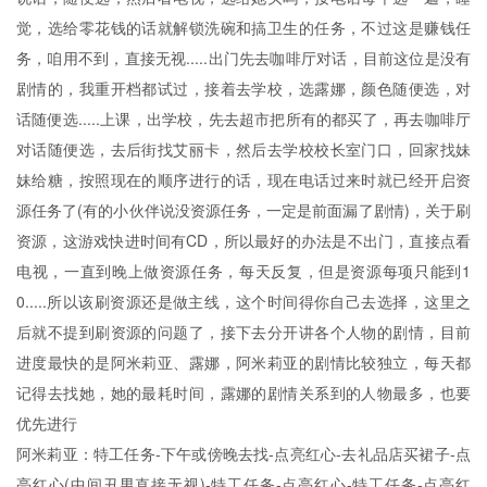
觉，选给零花钱的话就解锁洗碗和搞卫生的任务，不过这是赚钱任
务，咱用不到，直接无视.....出门先去咖啡厅对话，目前这位是没有
剧情的，我重开档都试过，接着去学校，选露娜，颜色随便选，对
话随便选.....上课，出学校，先去超市把所有的都买了，再去咖啡厅
对话随便选，去后街找艾丽卡，然后去学校校长室门口，回家找妹
妹给糖，按照现在的顺序进行的话，现在电话过来时就已经开启资
源任务了(有的小伙伴说没资源任务，一定是前面漏了剧情)，关于刷
资源，这游戏快进时间有CD，所以最好的办法是不出门，直接点看
电视，一直到晚上做资源任务，每天反复，但是资源每项只能到1
0.....所以该刷资源还是做主线，这个时间得你自己去选择，这里之
后就不提到刷资源的问题了，接下去分开讲各个人物的剧情，目前
进度最快的是阿米莉亚、露娜，阿米莉亚的剧情比较独立，每天都
记得去找她，她的最耗时间，露娜的剧情关系到的人物最多，也要
优先进行
阿米莉亚：特工任务-下午或傍晚去找-点亮红心-去礼品店买裙子-点
亮红心(中间丑男直接无视)-特工任务-点亮红心-特工任务-点亮红