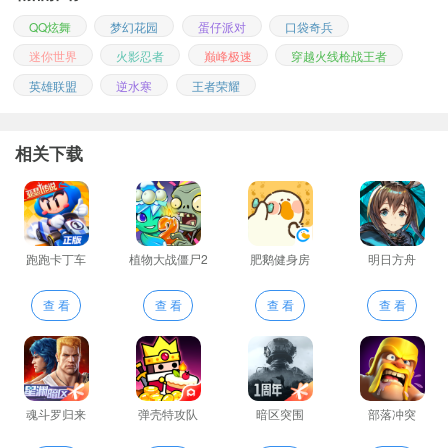
QQ炫舞
梦幻花园
蛋仔派对
口袋奇兵
迷你世界
火影忍者
巅峰极速
穿越火线枪战王者
英雄联盟
逆水寒
王者荣耀
相关下载
跑跑卡丁车
植物大战僵尸2
肥鹅健身房
明日方舟
查 看
查 看
查 看
查 看
魂斗罗归来
弹壳特攻队
暗区突围
部落冲突