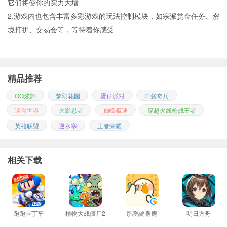
它们将使你的实力大增
2.游戏内也包含丰富多彩游戏的玩法控制模块，如宗派赏金任务、密
境打拼、交易会等，等待着你感受
精品推荐
QQ炫舞
梦幻花园
蛋仔派对
口袋奇兵
迷你世界
火影忍者
巅峰极速
穿越火线枪战王者
英雄联盟
逆水寒
王者荣耀
相关下载
跑跑卡丁车
植物大战僵尸2
肥鹅健身房
明日方舟