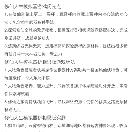
修仙人生模拟器游戏闪光点
1.在修仙道路上更上一层楼，藏经楼内收藏上百种内功心法武功心
法，包含拳掌武器各种手法
2.探索修仙全球的无尽秘密，根据五行灵根状况随意搭配心决，完成
刚柔并济，成就卓越功力
3.炼药练器无拘无束，运用挖药和探险所得的原材料，提练出很多稀
有仙丹与十大神器助你一臂之力
修仙人生模拟器折相思版游戏玩法
1.人物角色管理看板与操作面板设计方案独具一格国风仙侠特色，可
玩度极好，令人乐此不疲
2.人物角色培养、能力提升、武器装备加持体系随意对外开放，等着
你探索与试着
3.修仙之旅需持续领悟飞升，寻找网络资源，使你的修真之路更顺畅
畅通无阻
修仙人生模拟器折相思版实测
1.御兽山峰、云雾缭绕山林、众星湖等地区都有远古神兽出现，收服