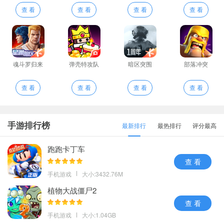
查 看
查 看
查 看
查 看
魂斗罗归来
弹壳特攻队
暗区突围
部落冲突
查 看
查 看
查 看
查 看
手游排行榜
最新排行
最热排行
评分最高
跑跑卡丁车
查 看
手机游戏
大小:3432.76M
植物大战僵尸2
查 看
手机游戏
大小:1.04GB