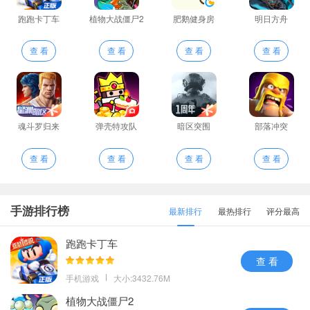
跑跑卡丁车
植物大战僵尸2
肥鹅健身房
明日方舟
查 看
查 看
查 看
查 看
魂斗罗归来
弹壳特攻队
暗区突围
部落冲突
查 看
查 看
查 看
查 看
手游排行榜
最新排行
最热排行
评分最高
跑跑卡丁车
查 看
手机游戏
大小:3432.76M
植物大战僵尸2