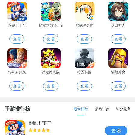
跑跑卡丁车
植物大战僵尸2
肥鹅健身房
明日方舟
查 看
查 看
查 看
查 看
魂斗罗归来
弹壳特攻队
暗区突围
部落冲突
查 看
查 看
查 看
查 看
手游排行榜
最新排行
最热排行
评分最高
跑跑卡丁车
查 看