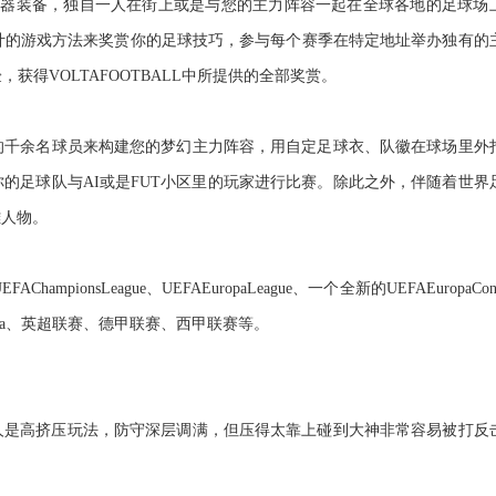
选择武器装备，独自一人在街上或是与您的主力阵容一起在全球各地的足球场
计的游戏方法来奖赏你的足球技巧，参与每个赛季在特定地址举办独有的
得VOLTAFOOTBALL中所提供的全部奖赏。
用国际足坛的千余名球员来构建您的梦幻主力阵容，用自定足球衣、队徽在球场里外
你的足球队与AI或是FUT小区里的玩家进行比赛。除此之外，伴随着世界
雄人物。
sLeague、UEFAEuropaLeague、一个全新的UEFAEuropaConfe
americana、英超联赛、德甲联赛、西甲联赛等。
，这个人是高挤压玩法，防守深层调满，但压得太靠上碰到大神非常容易被打反