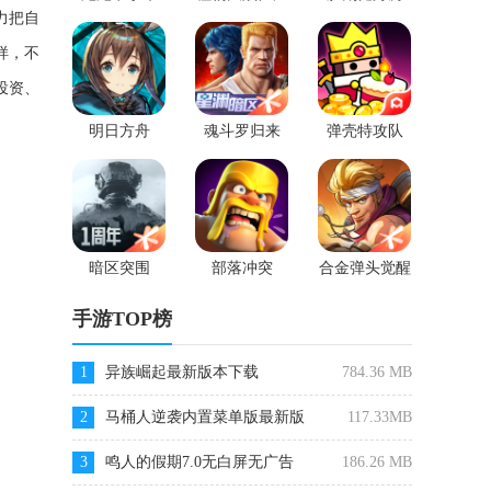
2
力把自
样，不
投资、
明日方舟
魂斗罗归来
弹壳特攻队
暗区突围
部落冲突
合金弹头觉醒
手游TOP榜
1
异族崛起最新版本下载
784.36 MB
2
马桶人逆袭内置菜单版最新版
117.33MB
3
鸣人的假期7.0无白屏无广告
186.26 MB