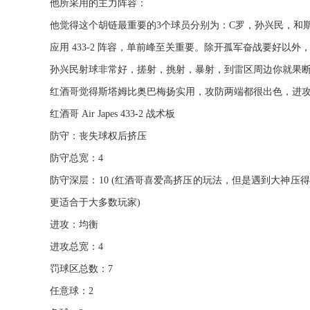
他所采用的主力阵容：
他觉得这个胡链最重要的3个球员分别为：C罗，孙兴民，和
应用 433-2 阵容，单前峰至关重要。除开孤军奋战要好以外
孙兴民射球非常好，搓射，挑射，暴射，到雷区周边你就果
红酒哥觉得斯塔姆比奥巴梅扬实用，攻防两端都很出色，进
红酒哥 Air Japes 433-2 战术板
防守：丧失球权后挤压
防守总宽：4
防守深层：10 (红酒哥喜爱高挤压的玩法，但是遇到大神压
更适合于大多数玩家)
进攻：均衡
进攻总宽：4
罚球区总数：7
任意球：2