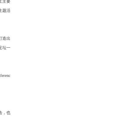
上主要
主题活
打造出
足坛一
renc
击，也