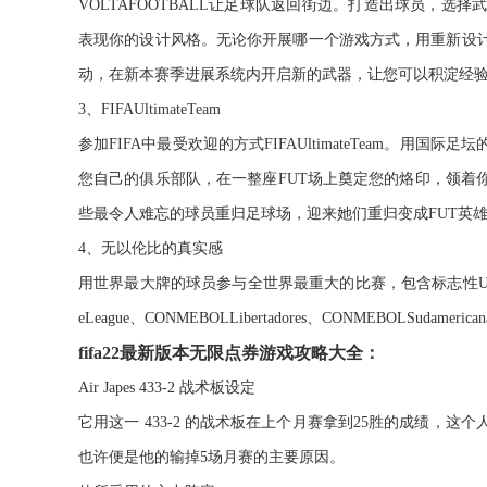
VOLTAFOOTBALL让足球队返回街边。打造出球员，
表现你的设计风格。无论你开展哪一个游戏方式，用重新设
动，在新本赛季进展系统内开启新的武器，让您可以积淀经验，获
3、FIFAUltimateTeam
参加FIFA中最受欢迎的方式FIFAUltimateTeam。
您自己的俱乐部队，在一整座FUT场上奠定您的烙印，领着
些最令人难忘的球员重归足球场，迎来她们重归变成FUT英
4、无以伦比的真实感
用世界最大牌的球员参与全世界最重大的比赛，包含标志性UEFAChampion
eLeague、CONMEBOLLibertadores、CONMEBOLSud
fifa22最新版本无限点券游戏攻略大全：
Air Japes 433-2 战术板设定
它用这一 433-2 的战术板在上个月赛拿到25胜的成绩
也许便是他的输掉5场月赛的主要原因。