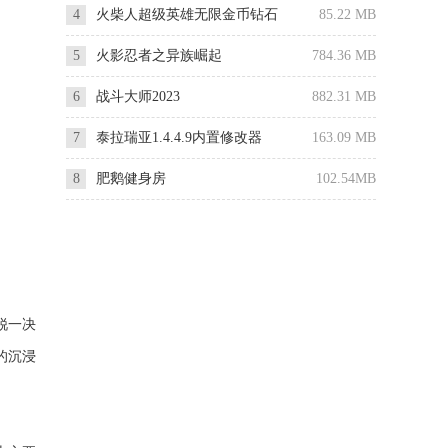
4
火柴人超级英雄无限金币钻石
85.22 MB
版
5
火影忍者之异族崛起
784.36 MB
6
战斗大师2023
882.31 MB
7
泰拉瑞亚1.4.4.9内置修改器
163.09 MB
8
肥鹅健身房
102.54MB
锐一决
的沉浸