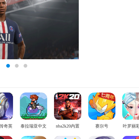
传奇英
泰拉瑞亚中文
nba2k20内置
赛尔号
叶罗丽
版内购
免费版
作弊菜单最新
主无广