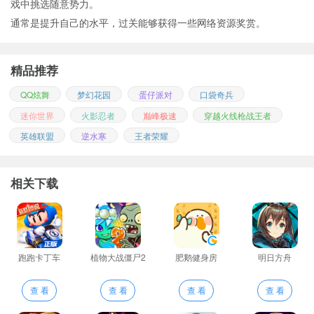
戏中挑选随意势力。
通常是提升自己的水平，过关能够获得一些网络资源奖赏。
精品推荐
QQ炫舞
梦幻花园
蛋仔派对
口袋奇兵
迷你世界
火影忍者
巅峰极速
穿越火线枪战王者
英雄联盟
逆水寒
王者荣耀
相关下载
跑跑卡丁车
植物大战僵尸2
肥鹅健身房
明日方舟
查 看
查 看
查 看
查 看