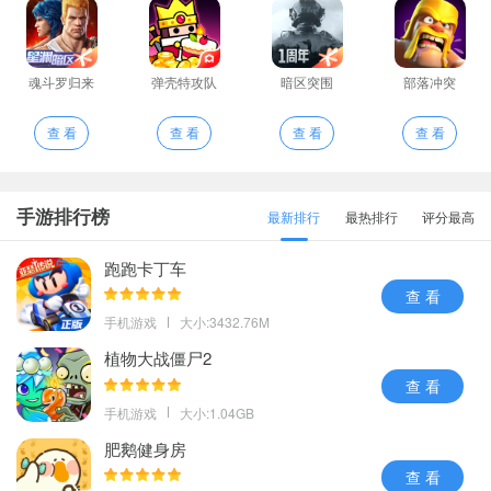
魂斗罗归来
弹壳特攻队
暗区突围
部落冲突
查 看
查 看
查 看
查 看
手游排行榜
最新排行
最热排行
评分最高
跑跑卡丁车
查 看
手机游戏
大小:3432.76M
植物大战僵尸2
查 看
手机游戏
大小:1.04GB
肥鹅健身房
查 看