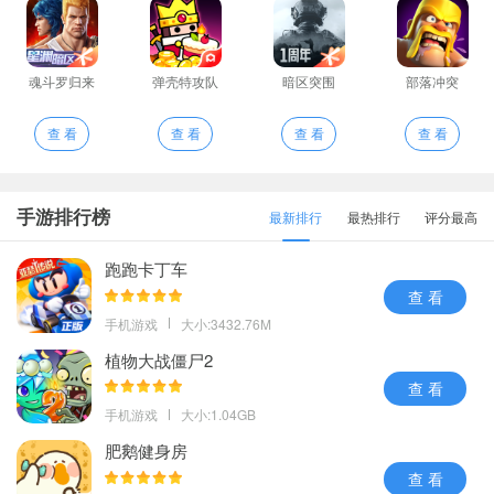
魂斗罗归来
弹壳特攻队
暗区突围
部落冲突
查 看
查 看
查 看
查 看
手游排行榜
最新排行
最热排行
评分最高
跑跑卡丁车
查 看
手机游戏
大小:3432.76M
植物大战僵尸2
查 看
手机游戏
大小:1.04GB
肥鹅健身房
查 看