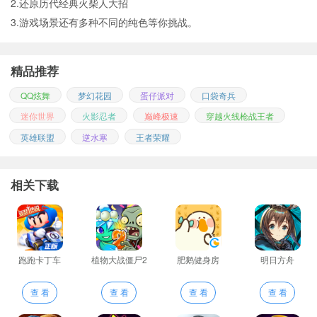
2.还原历代经典火柴人大招
3.游戏场景还有多种不同的纯色等你挑战。
精品推荐
QQ炫舞
梦幻花园
蛋仔派对
口袋奇兵
迷你世界
火影忍者
巅峰极速
穿越火线枪战王者
英雄联盟
逆水寒
王者荣耀
相关下载
跑跑卡丁车
植物大战僵尸2
肥鹅健身房
明日方舟
查 看
查 看
查 看
查 看