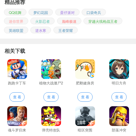
精品推荐
QQ炫舞
梦幻花园
蛋仔派对
口袋奇兵
迷你世界
火影忍者
巅峰极速
穿越火线枪战王者
英雄联盟
逆水寒
王者荣耀
相关下载
跑跑卡丁车
植物大战僵尸2
肥鹅健身房
明日方舟
查 看
查 看
查 看
查 看
魂斗罗归来
弹壳特攻队
暗区突围
部落冲突