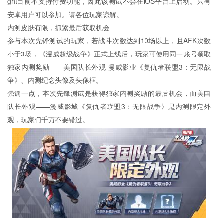
ght目前不支持付费功能，因此该测试不会在iOS平台上启动。只有
安卓用户可以参加。请各位玩家谅解。
内测皮肤有限，抓紧最后获取机会
参与本次先锋测试的玩家，若战斗次数达到10场以上，且AFK次数
小于3场，《漫威超级战争》正式上线后，玩家可使用同一账号领取
独家内测奖励——美国队长外观-漫威影业《复仇者联盟3：无限战
争》、内测纪念头像及头像框。
强调一点，本次先锋测试是获得独家内测奖励的最后机会，而美国
队长外观——漫威影城《复仇者联盟3：无限战争》是内测限定外
观，玩家们千万不要错过。