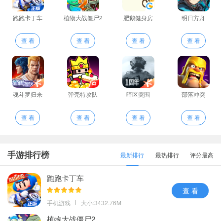
跑跑卡丁车
植物大战僵尸2
肥鹅健身房
明日方舟
查 看
查 看
查 看
查 看
魂斗罗归来
弹壳特攻队
暗区突围
部落冲突
查 看
查 看
查 看
查 看
手游排行榜
最新排行
最热排行
评分最高
跑跑卡丁车
查 看
手机游戏
大小:3432.76M
植物大战僵尸2