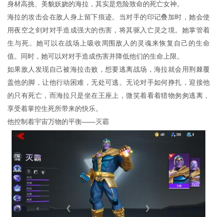
身材高挑、美貌妖娆的海拉，其实是危险致命的死亡女神。
海拉的攻击会在敌人身上留下痕迹。当对手的印记叠加时，她会使
用夜空之剑对对手造成强大的伤害，将其驱入亡灵之境。她掌管着
生与死。她可以在战场上吸收周围敌人的灵魂来恢复自己的生命
值。同时，她可以对对手造成伤害并降低他们的生命上限。
如果敌人发现自己被海拉击败，想要逃离战场，海拉就会用荆棘覆
盖他的脚，让他行动困难，无处可逃。无论对手如何挣扎，迎接他
的只有死亡，而海拉只是坐在王座上，微笑着看着猎物匆匆逃离，
享受着掌控生死所带来的快乐。
他控制着宇宙万物的平衡——灭霸