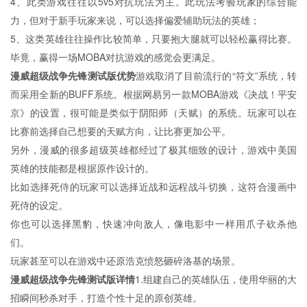
4、此类游戏往往以5v5对抗玩法为主。此玩法考验玩家的综合能
力，但对于新手玩家来说，可以选择偏爱辅助玩法的英雄；
5、这类英雄往往操作比较简单，只要抱大腿就可以轻松赢得比赛。
毕竟，赢得一场MOBA对抗游戏的感觉会更满足。
漫威超级战争先锋测试版优势
游戏取消了目前流行的“符文”系统，转
而采用全新的BUFF系统。根据网易另一款MOBA游戏《决战！平安
京》的设置，很可能是类似于阴阳师（天赋）的系统。玩家可以在
比赛前选择自己想要的天赋方向，让比赛更加公平。
另外，漫威的很多超级英雄都经过了极其细致的设计，游戏中美国
英雄的技能都是根据原作设计的。
比如选择死侍的玩家可以选择近战和远程战斗切换，这符合漫画中
死侍的设定。
你也可以选择黑豹，快速冲向敌人，像电影中一样用爪子砍杀他
们。
玩家甚至可以在游戏中还原浩克愤怒砸碎洛基的场景。
漫威超级战争先锋测试版详情
1.组建自己的英雄队伍，使用华丽的大
招瞬间秒杀对手，打造个性十足的原创英雄。