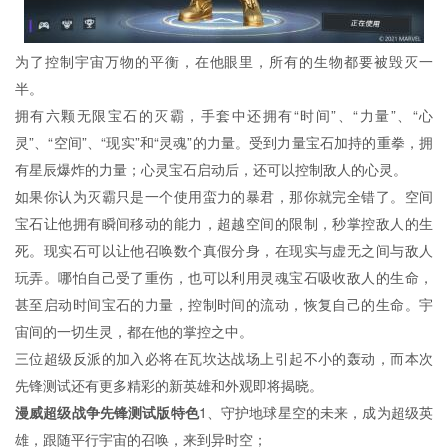
为了控制宇宙万物的平衡，在他眼里，所有的生物都要被毁灭一
半。
拥有六颗无限宝石的灭霸，手套中还拥有“时间”、“力量”、“心
灵”、“空间”、“现实”和“灵魂”的力量。受到力量宝石加持的重拳，拥
有星辰爆炸的力量；心灵宝石启动后，还可以控制敌人的心灵。
如果你认为灭霸只是一个使用蛮力的暴君，那你就完全错了。空间
宝石让他拥有瞬间移动的能力，超越空间的限制，秒掌控敌人的生
死。现实石可以让他召唤数个真假分身，在现实与虚无之间与敌人
玩弄。哪怕自己受了重伤，也可以利用灵魂宝石吸收敌人的生命，
甚至启动时间宝石的力量，控制时间的流动，恢复自己的生命。宇
宙间的一切生灵，都在他的掌控之中。
三位超级反派的加入必将在瓦坎达战场上引起不小的轰动，而本次
先锋测试还有更多精彩的新英雄和外观即将揭晓。
漫威超级战争先锋测试版特色
1、守护地球星空的未来，成为超级英
雄，跟随平行宇宙的召唤，来到异时空；