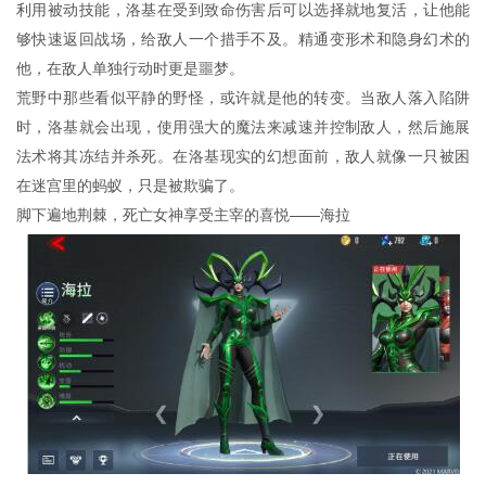
利用被动技能，洛基在受到致命伤害后可以选择就地复活，让他能
够快速返回战场，给敌人一个措手不及。精通变形术和隐身幻术的
他，在敌人单独行动时更是噩梦。
荒野中那些看似平静的野怪，或许就是他的转变。当敌人落入陷阱
时，洛基就会出现，使用强大的魔法来减速并控制敌人，然后施展
法术将其冻结并杀死。在洛基现实的幻想面前，敌人就像一只被困
在迷宫里的蚂蚁，只是被欺骗了。
脚下遍地荆棘，死亡女神享受主宰的喜悦——海拉