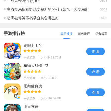
二战风云2如何打船
06/03
主流交易所和野鸡交易所的区别（知名十大交易所
06/03
暗黑破坏神不朽吸血装备哪些好
06/03
手游排行榜
最新排行
最热排行
评分最高
跑跑卡丁车
查 看
手机游戏
大小:3432.76M
植物大战僵尸2
查 看
手机游戏
大小:1.04GB
肥鹅健身房
查 看
手机游戏
大小:102.54MB
明日方舟