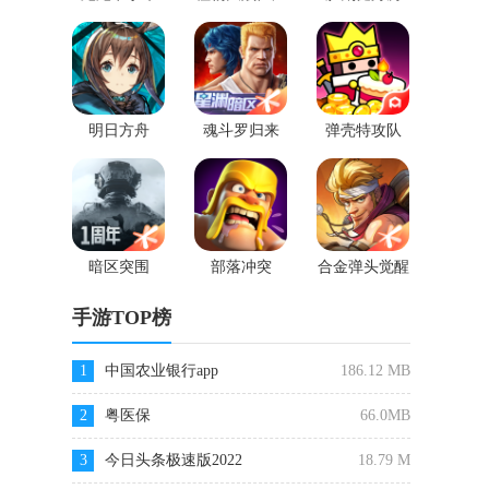
2
明日方舟
魂斗罗归来
弹壳特攻队
暗区突围
部落冲突
合金弹头觉醒
手游TOP榜
1
中国农业银行app
186.12 MB
2
粤医保
66.0MB
3
今日头条极速版2022
18.79 M