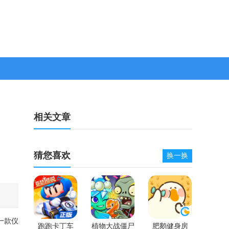
相关文章
猜您喜欢
换一换
一款仪
跑跑卡丁车
植物大战僵尸
肥鹅健身房