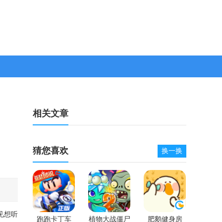
相关文章
猜您喜欢
换一换
见想听
跑跑卡丁车
植物大战僵尸
肥鹅健身房