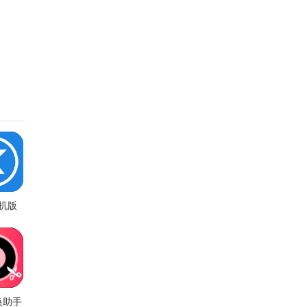
机版
4版
换助手