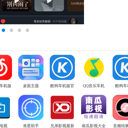
车机版
桌面主题
酷狗车机版官
QQ音乐车机
酷狗车
.5.12
方版
版3.0
3.5.
电视
准星助手
兄弟影视最新
南瓜影视大全
音频转