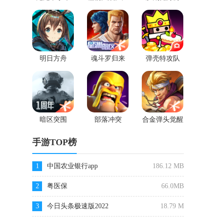
2
明日方舟
魂斗罗归来
弹壳特攻队
暗区突围
部落冲突
合金弹头觉醒
手游TOP榜
1
中国农业银行app
186.12 MB
2
粤医保
66.0MB
3
今日头条极速版2022
18.79 M