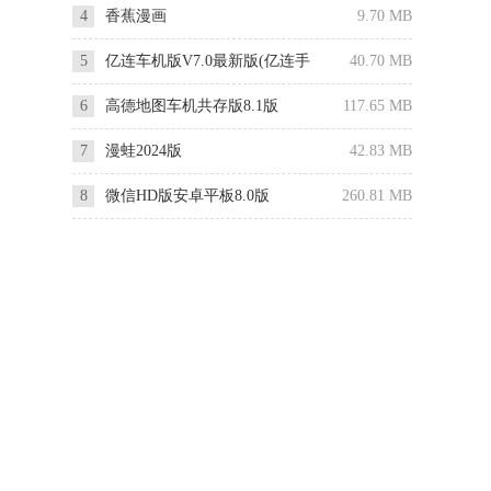
4
香蕉漫画
9.70 MB
5
亿连车机版V7.0最新版(亿连手
40.70 MB
机互联)
6
高德地图车机共存版8.1版
117.65 MB
7
漫蛙2024版
42.83 MB
8
微信HD版安卓平板8.0版
260.81 MB