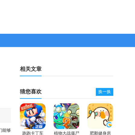
相关文章
猜您喜欢
换一换
们能够
跑跑卡丁车
植物大战僵尸
肥鹅健身房