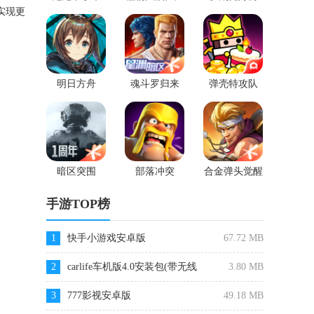
2
实现更
明日方舟
魂斗罗归来
弹壳特攻队
暗区突围
部落冲突
合金弹头觉醒
手游TOP榜
1
快手小游戏安卓版
67.72 MB
2
carlife车机版4.0安装包(带无线
3.80 MB
WIFI)
3
777影视安卓版
49.18 MB