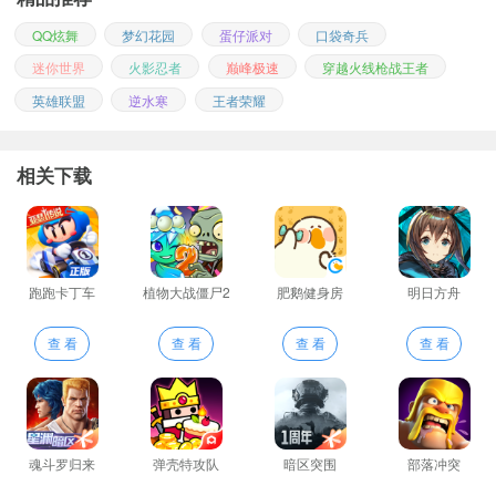
QQ炫舞
梦幻花园
蛋仔派对
口袋奇兵
迷你世界
火影忍者
巅峰极速
穿越火线枪战王者
英雄联盟
逆水寒
王者荣耀
相关下载
跑跑卡丁车
植物大战僵尸2
肥鹅健身房
明日方舟
查 看
查 看
查 看
查 看
魂斗罗归来
弹壳特攻队
暗区突围
部落冲突