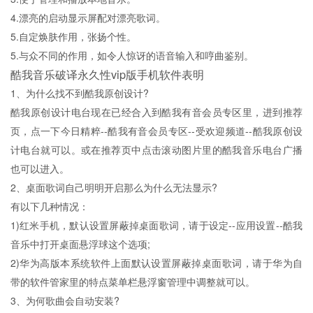
4.漂亮的启动显示屏配对漂亮歌词。
5.自定焕肤作用，张扬个性。
5.与众不同的作用，如令人惊讶的语音输入和哼曲鉴别。
酷我音乐破译永久性vip版手机软件表明
1、为什么找不到酷我原创设计?
酷我原创设计电台现在已经合入到酷我有音会员专区里，进到推荐
页，点一下今日精粹--酷我有音会员专区--受欢迎频道--酷我原创设
计电台就可以。或在推荐页中点击滚动图片里的酷我音乐电台广播
也可以进入。
2、桌面歌词自己明明开启那么为什么无法显示?
有以下几种情况：
1)红米手机，默认设置屏蔽掉桌面歌词，请于设定--应用设置--酷我
音乐中打开桌面悬浮球这个选项;
2)华为高版本系统软件上面默认设置屏蔽掉桌面歌词，请于华为自
带的软件管家里的特点菜单栏悬浮窗管理中调整就可以。
3、为何歌曲会自动安装?