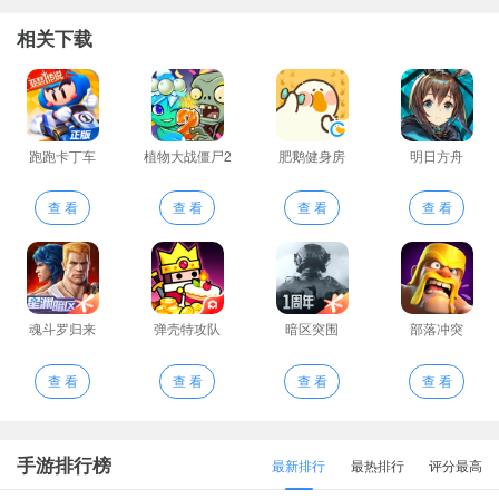
相关下载
跑跑卡丁车
植物大战僵尸2
肥鹅健身房
明日方舟
查 看
查 看
查 看
查 看
魂斗罗归来
弹壳特攻队
暗区突围
部落冲突
查 看
查 看
查 看
查 看
手游排行榜
最新排行
最热排行
评分最高