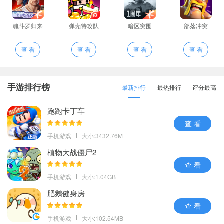
魂斗罗归来
弹壳特攻队
暗区突围
部落冲突
查 看
查 看
查 看
查 看
手游排行榜
最新排行
最热排行
评分最高
跑跑卡丁车
查 看
手机游戏
大小:3432.76M
植物大战僵尸2
查 看
手机游戏
大小:1.04GB
肥鹅健身房
查 看
手机游戏
大小:102.54MB