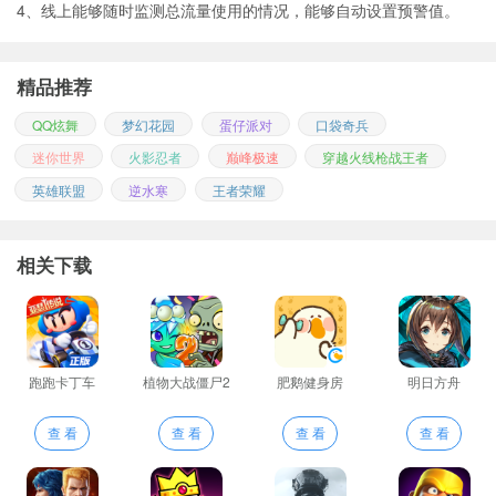
4、线上能够随时监测总流量使用的情况，能够自动设置预警值。
精品推荐
QQ炫舞
梦幻花园
蛋仔派对
口袋奇兵
迷你世界
火影忍者
巅峰极速
穿越火线枪战王者
英雄联盟
逆水寒
王者荣耀
相关下载
跑跑卡丁车
植物大战僵尸2
肥鹅健身房
明日方舟
查 看
查 看
查 看
查 看