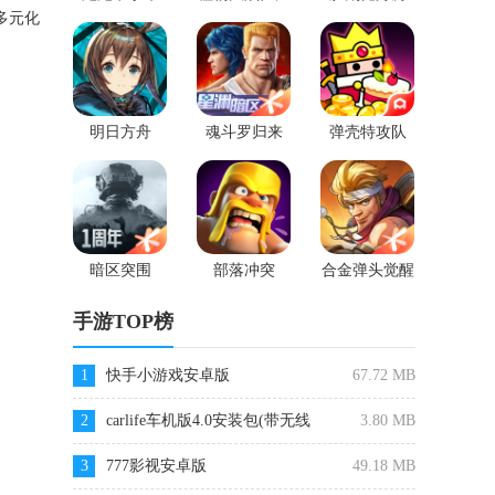
2
多元化
明日方舟
魂斗罗归来
弹壳特攻队
暗区突围
部落冲突
合金弹头觉醒
手游TOP榜
1
快手小游戏安卓版
67.72 MB
2
carlife车机版4.0安装包(带无线
3.80 MB
WIFI)
3
777影视安卓版
49.18 MB