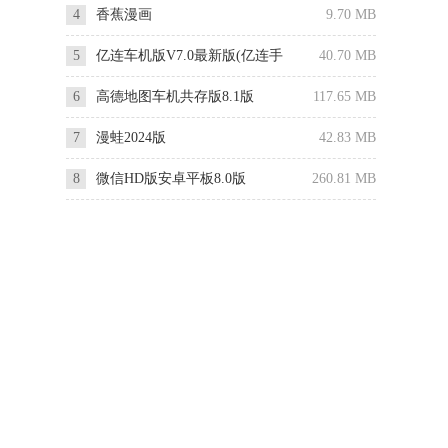
4
香蕉漫画
9.70 MB
5
亿连车机版V7.0最新版(亿连手
40.70 MB
机互联)
6
高德地图车机共存版8.1版
117.65 MB
7
漫蛙2024版
42.83 MB
8
微信HD版安卓平板8.0版
260.81 MB