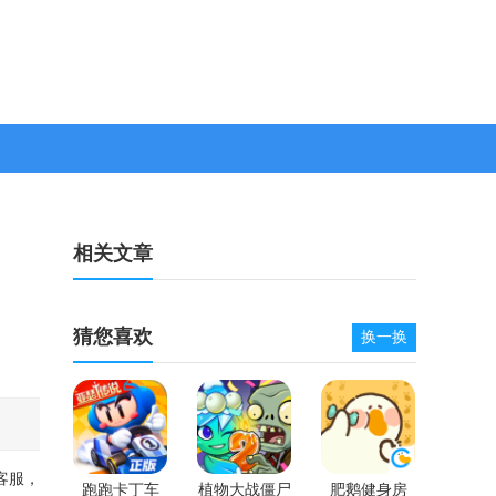
相关文章
猜您喜欢
换一换
客服，
跑跑卡丁车
植物大战僵尸
肥鹅健身房