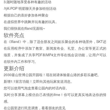
3.随时随地享受各种有趣的活动
与K-POP 明星聊天并参加特别活动
根据自己的喜好参加各种聚会
在虚拟世界中跳舞并玩有趣的玩具。
我们很快就在ifland见面啦~
软件亮点
在《Ifland》中，除了适合朋友之间娱乐聚会的各种场景外，SKT还
在应用程序中添加了教室、新闻发布会、礼堂、办公室等更正式的
场景，并集成了共享PDF和MP4文件等在线会议功能，让用户可以
在软件内工作和学习。
更新介绍
2030釜山世博公园开园啦！现在就请体验釜山港的多彩乐趣吧。
新增1:1留言功能！立即向其他玩家发送消息。
您可以使用气泡盒查看公园内的对话内容。
实时分享屏幕上模仿自己表情的ifme！你可以更真实地表达你的情
感。
在公园里进行民意调查，看看朋友的意见