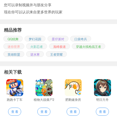
您可以录制视频并与朋友分享
现在你可以认识来自更多世界的玩家
精品推荐
QQ炫舞
梦幻花园
蛋仔派对
口袋奇兵
迷你世界
火影忍者
巅峰极速
穿越火线枪战王者
英雄联盟
逆水寒
王者荣耀
相关下载
跑跑卡丁车
植物大战僵尸2
肥鹅健身房
明日方舟
查 看
查 看
查 看
查 看