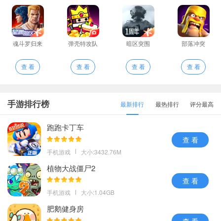
魂斗罗归来
弹壳特攻队
暗区突围
部落冲突
查 看
查 看
查 看
查 看
手游排行榜
最新排行
最热排行
评分最高
跑跑卡丁车
查 看
手机游戏
大小:3432.76M
植物大战僵尸2
查 看
手机游戏
大小:1.04GB
肥鹅健身房