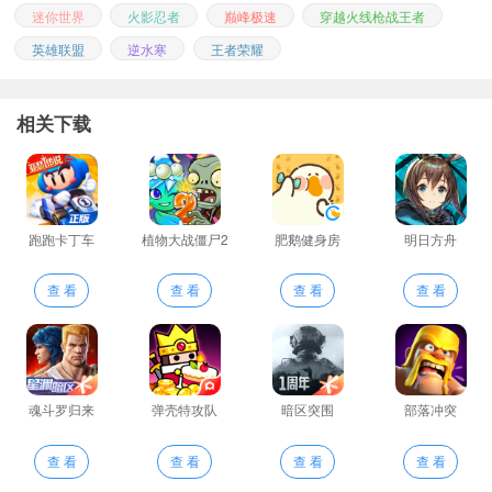
迷你世界
火影忍者
巅峰极速
穿越火线枪战王者
英雄联盟
逆水寒
王者荣耀
相关下载
跑跑卡丁车
植物大战僵尸2
肥鹅健身房
明日方舟
查 看
查 看
查 看
查 看
魂斗罗归来
弹壳特攻队
暗区突围
部落冲突
查 看
查 看
查 看
查 看