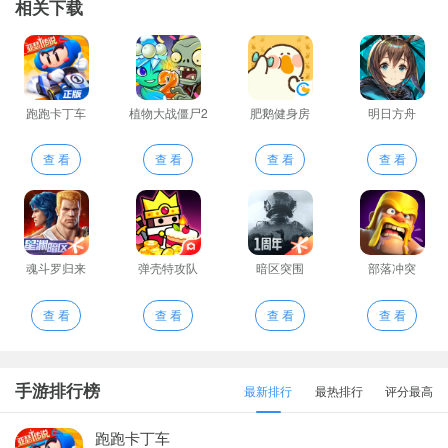
相关下载
跑跑卡丁车
植物大战僵尸2
肥鹅健身房
明日方舟
查 看
查 看
查 看
查 看
魂斗罗归来
弹壳特攻队
暗区突围
部落冲突
查 看
查 看
查 看
查 看
手游排行榜
最新排行
最热排行
评分最高
跑跑卡丁车