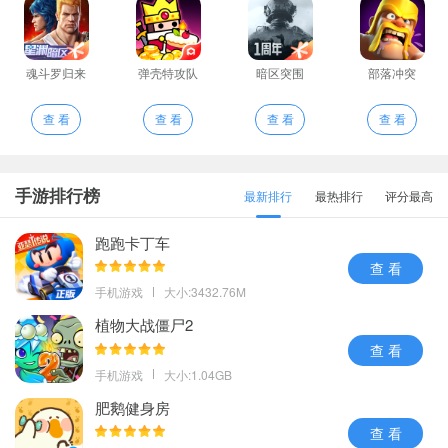
魂斗罗归来
弹壳特攻队
暗区突围
部落冲突
查 看
查 看
查 看
查 看
手游排行榜
最新排行
最热排行
评分最高
跑跑卡丁车
查 看
手机游戏
大小:3432.76M
植物大战僵尸2
查 看
手机游戏
大小:1.04GB
肥鹅健身房
查 看