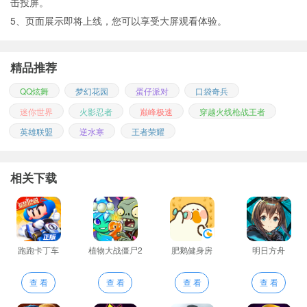
击投屏。
5、页面展示即将上线，您可以享受大屏观看体验。
精品推荐
QQ炫舞
梦幻花园
蛋仔派对
口袋奇兵
迷你世界
火影忍者
巅峰极速
穿越火线枪战王者
英雄联盟
逆水寒
王者荣耀
相关下载
跑跑卡丁车
植物大战僵尸2
肥鹅健身房
明日方舟
查 看
查 看
查 看
查 看