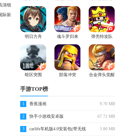
2
高清细
国际新
明日方舟
魂斗罗归来
弹壳特攻队
暗区突围
部落冲突
合金弹头觉醒
手游TOP榜
1
香蕉漫画
9.70 MB
2
快手小游戏安卓版
67.72 MB
3
carlife车机版4.0安装包(带无线
3.80 MB
WIFI)