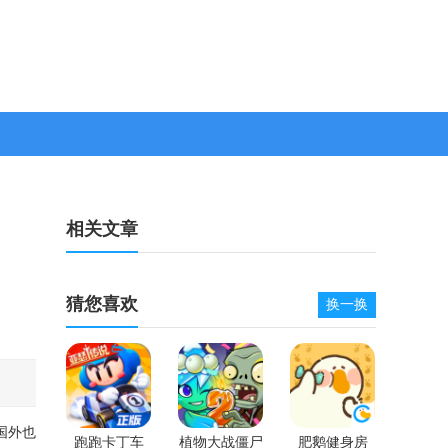
相关文章
猜您喜欢
换一换
国外也
跑跑卡丁车
植物大战僵尸
肥鹅健身房