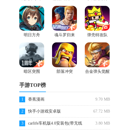
2
明日方舟
魂斗罗归来
弹壳特攻队
暗区突围
部落冲突
合金弹头觉醒
手游TOP榜
1
香蕉漫画
9.70 MB
2
快手小游戏安卓版
67.72 MB
3
carlife车机版4.0安装包(带无线
3.80 MB
WIFI)