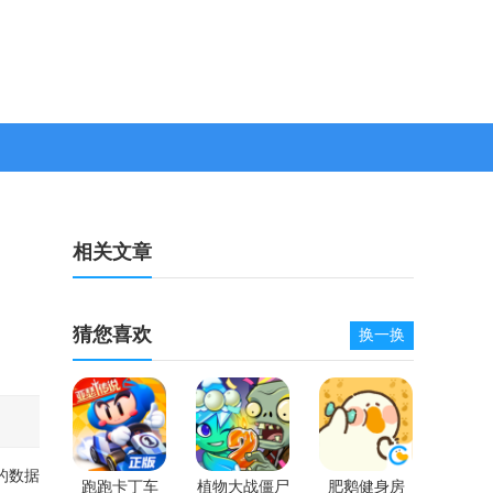
相关文章
猜您喜欢
换一换
的数据
跑跑卡丁车
植物大战僵尸
肥鹅健身房