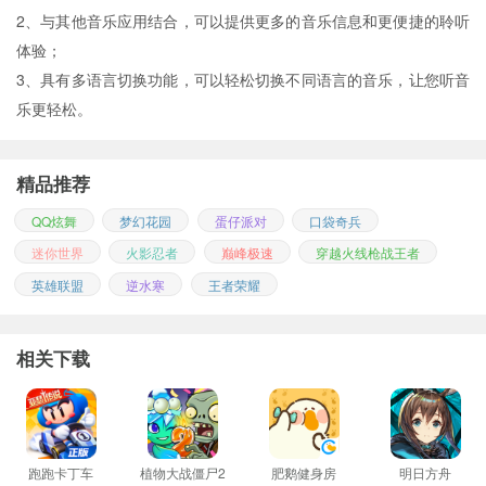
2、与其他音乐应用结合，可以提供更多的音乐信息和更便捷的聆听
体验；
3、具有多语言切换功能，可以轻松切换不同语言的音乐，让您听音
乐更轻松。
精品推荐
QQ炫舞
梦幻花园
蛋仔派对
口袋奇兵
迷你世界
火影忍者
巅峰极速
穿越火线枪战王者
英雄联盟
逆水寒
王者荣耀
相关下载
跑跑卡丁车
植物大战僵尸2
肥鹅健身房
明日方舟