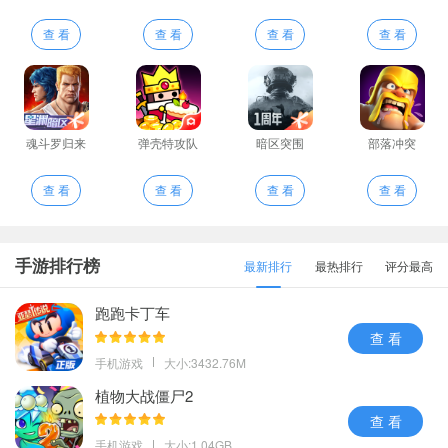
查 看
查 看
查 看
查 看
魂斗罗归来
弹壳特攻队
暗区突围
部落冲突
查 看
查 看
查 看
查 看
手游排行榜
最新排行
最热排行
评分最高
跑跑卡丁车
查 看
手机游戏
大小:3432.76M
植物大战僵尸2
查 看
手机游戏
大小:1.04GB