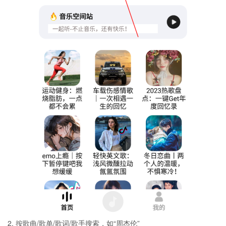
2. 按歌曲/歌单/歌词/歌手搜索，如“周杰伦”