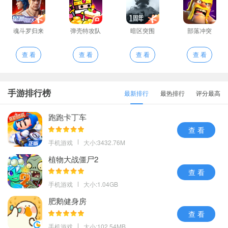
魂斗罗归来
弹壳特攻队
暗区突围
部落冲突
查 看
查 看
查 看
查 看
手游排行榜
最新排行
最热排行
评分最高
跑跑卡丁车
查 看
手机游戏
大小:3432.76M
植物大战僵尸2
查 看
手机游戏
大小:1.04GB
肥鹅健身房
查 看
手机游戏
大小:102.54MB