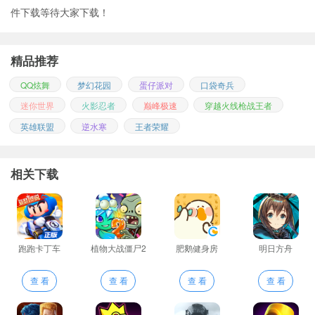
件下载等待大家下载！
精品推荐
QQ炫舞
梦幻花园
蛋仔派对
口袋奇兵
迷你世界
火影忍者
巅峰极速
穿越火线枪战王者
英雄联盟
逆水寒
王者荣耀
相关下载
跑跑卡丁车
植物大战僵尸2
肥鹅健身房
明日方舟
查 看
查 看
查 看
查 看