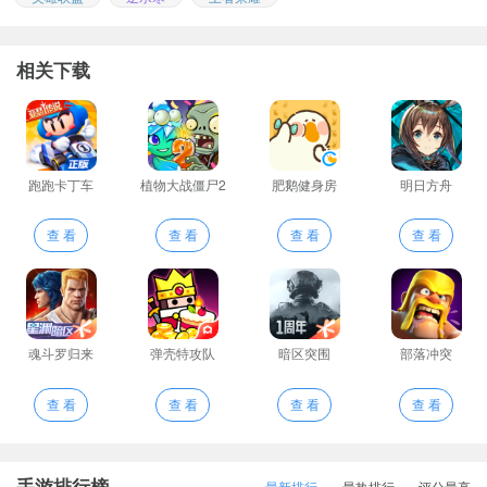
相关下载
跑跑卡丁车
植物大战僵尸2
肥鹅健身房
明日方舟
查 看
查 看
查 看
查 看
魂斗罗归来
弹壳特攻队
暗区突围
部落冲突
查 看
查 看
查 看
查 看
手游排行榜
最新排行
最热排行
评分最高